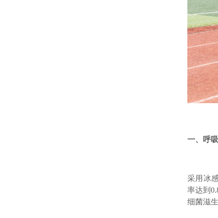
一、呼
采用冰感
率达到0
细菌滋