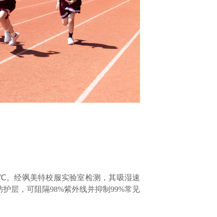
3℃。经飒美特校服实验室检测，其吸湿速
防护层，可阻隔98%紫外线并抑制99%常见