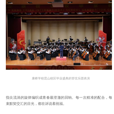
康桥学校昆山校区毕业盛典的管弦乐团表演
指尖流淌的旋律编织成青春最澄澈的回响。每一次精准的配合，每
束默契交汇的目光，都在诉说着祝福。