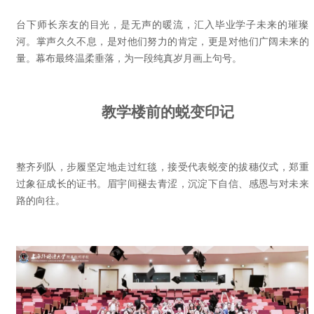
台下师长亲友的目光，是无声的暖流，汇入毕业学子未来的璀璨
河。掌声久久不息，是对他们努力的肯定，更是对他们广阔未来的
量。幕布最终温柔垂落，为一段纯真岁月画上句号。
教学楼前的蜕变印记
整齐列队，步履坚定地走过红毯，接受代表蜕变的拔穗仪式，郑重
过象征成长的证书。眉宇间褪去青涩，沉淀下自信、感恩与对未来
路的向往。