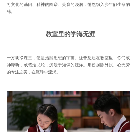
将文化的基因、精神的图谱、美育的浸润，悄然织入少年们生命的
纬。
教室里的学海无涯
一方明净课堂，便是浩瀚思想的宇宙。还曾想起在教室里，你们或
神谛听，或笔走龙蛇，沉浸于知识的汪洋。那份摒除外扰、心无旁
的专注之美，在沉静中流淌。