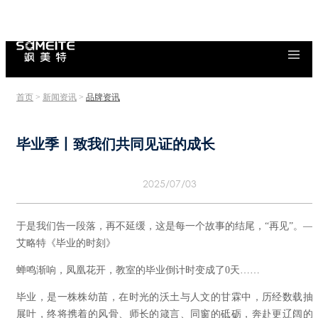
首页
>
新闻资讯
>
品牌资讯
毕业季丨致我们共同见证的成长
2025/07/03
于是我们告一段落，再不延缓，这是每一个故事的结尾，“再见”。—
艾略特《毕业的时刻》
蝉鸣渐响，凤凰花开，教室的毕业倒计时变成了0天……
毕业，是一株株幼苗，在时光的沃土与人文的甘霖中，历经数载抽
展叶，终将携着的风骨、师长的箴言、同窗的砥砺，奔赴更辽阔的