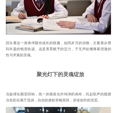
回头看这一身身伴随你成长的校服，如同岁月的信物，丈量着从懵
到丰盈的蜕变轨迹。这是美育赋予的定力，于无声处雕琢着澄澈的
性与求索的灵魂。
聚光灯下的灵魂绽放
当旋律在殿堂回响，统一的着装化作纯净的画布，托起歌声的翅膀
当色彩在展厅流淌，自信的身影穿梭其间，讲述创作的灵思。