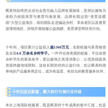
飒美特始终把企业社会责任融入品牌发展脉络，坚持以服饰为
体助力校园美育与教育均衡发展。品牌长期运营“美育温暖
国”大型公益项目，组织团队走进偏远乡村、革命老区以及教育
源薄弱地区，持续开展校服公益捐赠、美育课堂帮扶等行动。
十年间，项目累计公益投入
超1360万元
，全新校服与美育物资
及全国
4.8 万余名乡村学子。
一件件合身美观的校服，不仅改善
乡村学生的着装条件，更以服饰之美浸润童心，让优质校园美
资源跨越地域限制。这份长期坚持的公益行动，也让飒美特跳
单纯的产品服务商定位，成为有温度、有担当的教育服务伙伴。
十年沉淀启新
篇，聚力前行引领行业升级
本次
上海国际校服展
，既是飒美特十年成果的集中汇报，也是