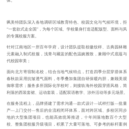
体。
飒美特团队深入各地调研区域教育特色、校园文化与气候环境，拒
“一套款式走全国”，为每个区域、学校量身打造适配版型、面料与风
的专属校服方案。
针对江南地区一所百年学府，设计团队
提取校徽纹样、古典园林雕
元素融入制式校服，浅青与藏蓝的配色温婉雅致，兼顾中式底蕴与
代校
园审美；
面向北方寄宿制名校，结合当地气候特点，打造
四季分层穿搭体系
春秋款采用抗皱透气面料，冬季叠加集团自研保暖内胆，兼顾美观
御寒需求；服务多所国际化学校时，则接轨海外校园穿搭风格，简
利落的西装套裙、运动套装，适配双语教学、涉外活动等多元场景。
在服务流程上，品牌搭建了
需求沟通—款式设计—试样打版—批量
产—上门交付—售后
的全流程闭环体系，面对跨区域、多校区同步
地的大型集团项目，也能高效统筹推进，十年间落地数百个大型
校、整集团校服升级项目，积累了大量可落地、可参考的标杆案例