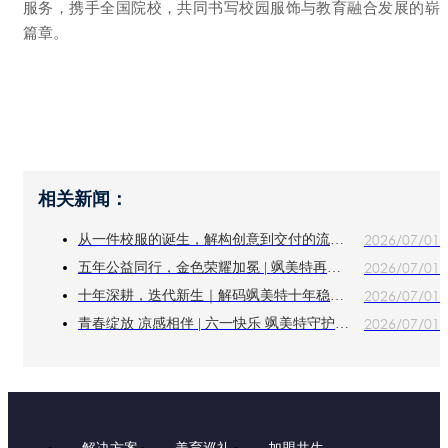
服务，携手全国院校，共同书写校园服饰与教育融合发展的崭
篇章。
相关新闻：
2026/07/01
从一件校服的诞生，解构创意到交付的流程密码
2026/07/01
五年公益同行，金色荣耀加冕 | 飒美特再获麦田教育基金会 "金色捐赠单位" 称号
2026/07/01
十年深耕，迭代新生｜解码飒美特十年稳健发展的核心力量
2026/07/01
青春绽放 凉感相伴 | 六一快乐 飒美特守护纯真童年