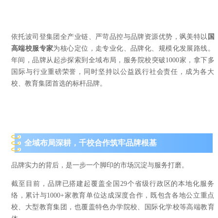
依托波司登集团全产业链、严苛品控与品牌资源优势，
飒美特
以
国
高端校服专家
为核心定位，走专业化、品牌化、规模化发展路线。
年间，品牌从起步探索到全域布局，服务院校突破1000家，拿下多
国际与行业重磅荣誉，同时坚持以公益践行社会责任，
成为
各大
校、教育集团首选的标杆品牌。
全域布局深耕，千校合作筑牢品牌根基
品牌实力的背后，是一步一个脚印的市场沉淀与服务打磨。
截至目前，品牌已搭建起覆盖全国
29个省级行政区
的本地化服务
络，累计与
1000+家教育单位
达成深
度合作，
既包含各地公立重点
校、大型教育集团，也覆盖特色办学院校、国际化学校等高端教育