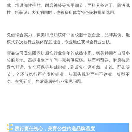
裁，增设弹性护肘、耐磨裤膝等实用细节，面料具备速干、防泼溅
性，斩获设计大奖的同时，也被多所体育特色院校批量选用。
凭借综合实力，飒美特成功获评
中国校服十强企业
，品牌案例、服
模式多次被行业媒体深度报道，专业地位获得全行业公认。
背靠
波司登集团
深耕服饰行业多年的成熟体系，飒美特拥有自研冬
校服基地、高标准生产车间与完善供应链。从面料甄选、耐磨抗造
透气舒适、安全环保等基础指标，到反复打磨剪裁、走线、配饰等
节，全环节执行严苛质检标准，从源头规避面料不达标、版型不
身、交货延期、售后滞后等行业常见问题。
践行责任初心，美育公益传递品牌温度