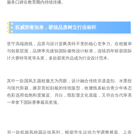
服务口碑在教育圈内持续传播。
权威荣誉加身，硬核
品质树立
行业标杆
坚守高端路线，品质与设计是飒美特不变的核心竞争力。在校服审
与创新层面，品牌率先接轨国际服饰设计标准，
连续四年斩获国际
计大赛特等奖等头奖，
多款获奖作品成为行业设计范本。
其中一款国风主题校服尤为亮眼，设计融合传统非遗盘扣、水墨纹
与现代剪裁，摒弃宽松刻板的传统版型，收腰线条贴合青少年体态
色彩选用低饱和度黛蓝、月白，既彰显文化底蕴，又符合当代审美
一举拿下
国际赛事最高奖项。
另一款机能风校园运动系列，根据学生运动力学调整裤装、上衣